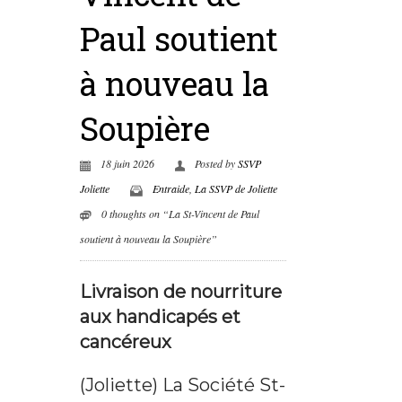
Paul soutient
à nouveau la
Soupière
18 juin 2026
Posted by
SSVP
Joliette
Entraide
,
La SSVP de Joliette
0 thoughts on “La St-Vincent de Paul
soutient à nouveau la Soupière”
Livraison de nourriture
aux handicapés et
cancéreux
(Joliette) La Société St-