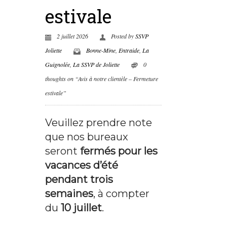
estivale
2 juillet 2026
Posted by
SSVP
Joliette
Bonne-Mine
,
Entraide
,
La
Guignolée
,
La SSVP de Joliette
0
thoughts on “Avis à notre clientèle – Fermeture
estivale”
Veuillez prendre note
que nos bureaux
seront
fermés pour les
vacances d’été
pendant trois
semaines
, à compter
du
10 juillet
.