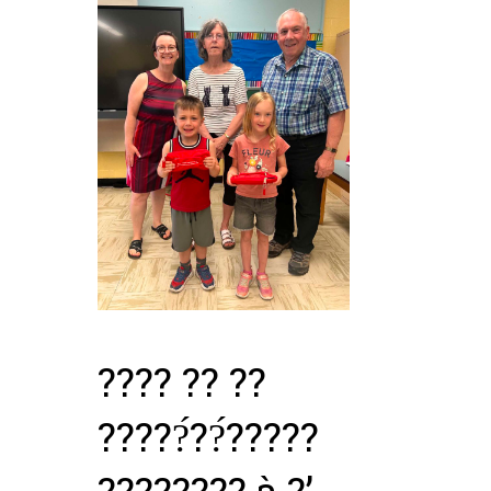
???? ?? ??
?????́??́?????
???????? à ?’