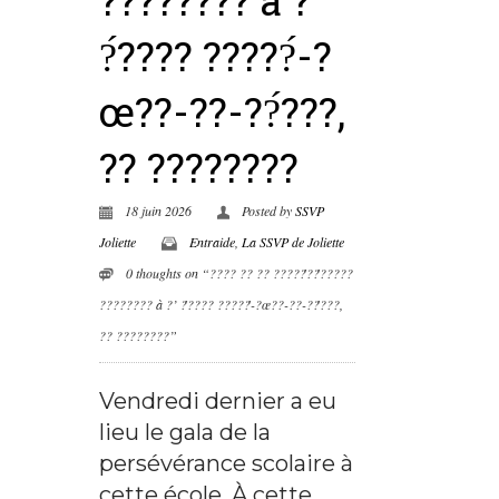
?́???? ?????́-?
œ??-??-??́???,
?? ????????
18 juin 2026
Posted by
SSVP
Joliette
Entraide
,
La SSVP de Joliette
0 thoughts on “???? ?? ?? ?????́??́?????
???????? à ?’ ?́???? ?????́-?œ??-??-??́???,
?? ????????”
Vendredi dernier a eu
lieu le gala de la
persévérance scolaire à
cette école. À cette