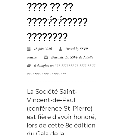
???? ?? ??
?????́??́?????
????????
18 juin 2026
Posted by
SSVP
Joliette
Entraide
,
La SSVP de Joliette
0 thoughts on “?? ?́?????? ?? ???? ?? ??
?????́??́????? ????????”
La Société Saint-
Vincent-de-Paul
(conférence St-Pierre)
est fière d’avoir honoré,
lors de cette 8e édition
du Gala de la