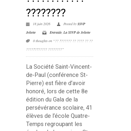
????????
18 juin 2026
Posted by
SSVP
Joliette
Entraide
,
La SSVP de Joliette
0 thoughts on “?? ?́?????? ?? ???? ?? ??
?????́??́????? ????????”
La Société Saint-Vincent-
de-Paul (conférence St-
Pierre) est fière d’avoir
honoré, lors de cette 8e
édition du Gala de la
persévérance scolaire, 41
élèves de l’école Quatre-
Temps regroupant les