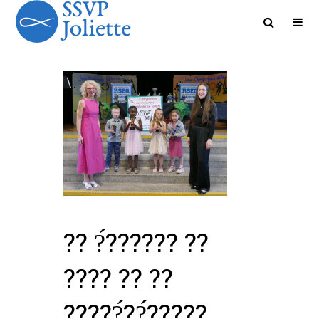
?? ?́?????? ??
???? ?? ??
?????́??́?????