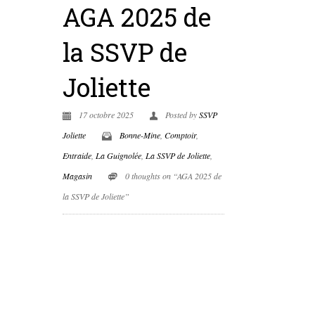
AGA 2025 de
la SSVP de
Joliette
17 octobre 2025
Posted by
SSVP
Joliette
Bonne-Mine
,
Comptoir
,
Entraide
,
La Guignolée
,
La SSVP de Joliette
,
Magasin
0 thoughts on “AGA 2025 de
la SSVP de Joliette”