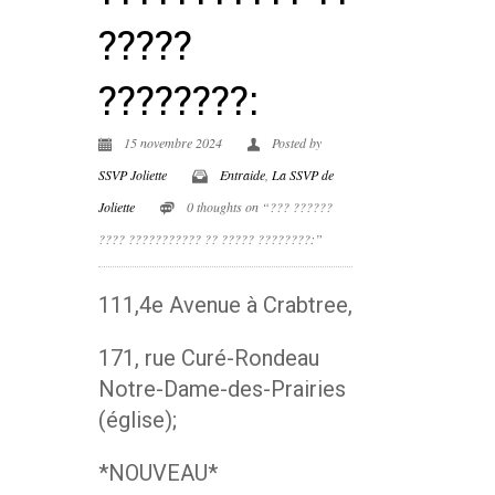
?????
????????:
15 novembre 2024
Posted by
SSVP Joliette
Entraide
,
La SSVP de
Joliette
0 thoughts on “??? ??????
???? ??????????? ?? ????? ????????:”
111,4e Avenue à Crabtree,
171, rue Curé-Rondeau
Notre-Dame-des-Prairies
(église);
*NOUVEAU*