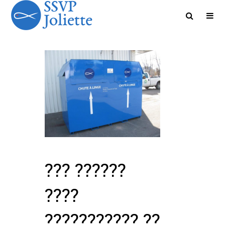
??? ??????
????
??????????? ??