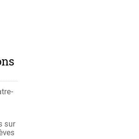
ons
atre-
s sur
lèves