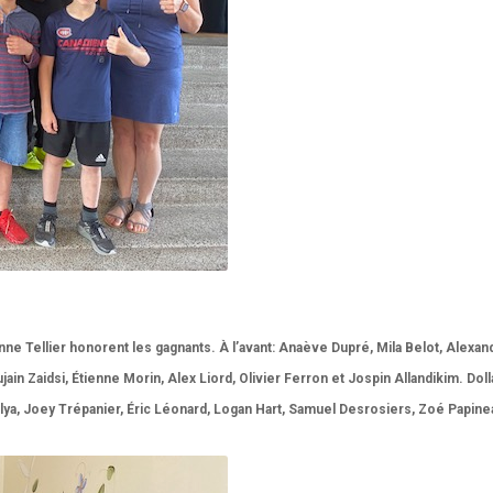
anne Tellier honorent les gagnants. À l’avant: Anaève Dupré, Mila Belot, Alexan
jain Zaidsi, Étienne Morin, Alex Liord, Olivier Ferron et Jospin Allandikim. Dol
alya, Joey Trépanier, Éric Léonard, Logan Hart, Samuel Desrosiers, Zoé Papine