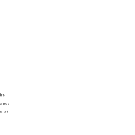
dre
larees
au et