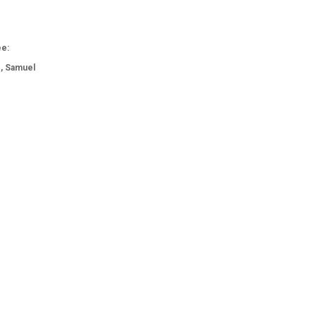
ée:
e, Samuel